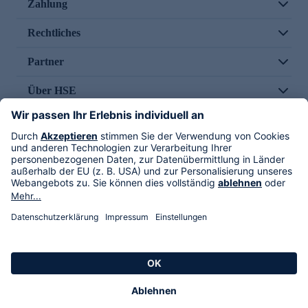
Zahlung
Rechtliches
Partner
Über HSE
Im TV
HSE International
Versand durch
Folge uns
AGB
Datenschutz
Impressum
Alle Rechte vorbehalten. Alle Preise inkl. gesetzlicher MwSt., zzgl. Versandkosten.