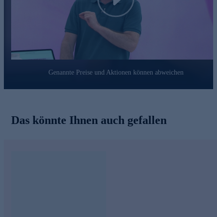
Play
frei von Sojaeiweißen
frei von künstlichen Süßungsmitteln
frei von künstlichen Farbstoffen
frei von Konservierungsstoffe
frei von Geschmacksverstärkern
frei von Lupinen
Die Verkehrsfähigkeit und Qualität werden vom Institut Prof.
Genannte Preise und Aktionen können abweichen
Dr. Kurz überwacht und mit einem Gütesiegel belegt. Mit dem
Qualitätssiegel wird geprüft und sichergestellt, dass
Drin ist was drauf steht (Analyse). Die Angaben der
Inhaltstoffe (Rohstoffart und Grammatur) auf dem Etikett
des Artikels entsprechen dem Inhalt.
Das könnte Ihnen auch gefallen
Nichts drin ist was nicht hinein gehört (Mikrobiologische
Beschaffenheit). Prüfung auf krankheitsauslösende Erreger,
Rückstandskontrolle für Schwermetalle (Arsen, Blei,
Cadmium, Quecksilber usw.) sowie auf Pestizide.
Bestellen Sie die
Straff & Strahlend Kapseln gleich hier
ganz bequem per Klick.