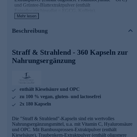
und Grüntee-Blattextraktpulver (enthält
Epigallocatechingallat = EGCG, Koffein).
Mehr lesen
Grundsätzlich sind alle Produkte von Nicola Sautter perfekt
aufeinander abgestimmt und können alle untereinander
Beschreibung
kombiniert werden.
Straff & Strahlend Kapseln mit hochwertigen
Straff & Strahlend - 360 Kapseln zur
Wirkstoffen
Nahrungsergänzung
Vitamin C trägt zu einer normalen Kollagenbildung bei
Kupfer trägt zur Erhaltung von normalem Bindegewebe
bei
Reinheitsgebot von Nicola Sautter
enthält Kieselsäure und OPC
zu 100 % vegan, gluten- und lactosefrei
Das Reinheitsgebot entspricht der persönlichen
2x 180 Kapseln
Überzeugung von Nicola Sautter. Die genannten Kriterien
berücksichtigt Frau Sautter sowohl als Privatperson in ihrer
Ernährung als auch als Heilpraktikerin in ihrer Praxis. Alle
Die "Straff & Strahlend"-Kapseln sind ein wertvolles
Markenartikel werden nach folgenden Grundsätzen
Nahrungsergänzungsmittel, u.a. mit Vitamin C, Hyaluronsäure
produziert:
und OPC. Mit Bambussprossen-Extraktpulver (enthält
Kieselsäure), Traubenkern-Extraktpulver (enthält oligomere
vegan