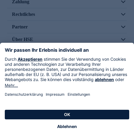
Zahlung
Rechtliches
Partner
Über HSE
Im TV
HSE International
Versand durch
Folge uns
AGB
Datenschutz
Impressum
Alle Rechte vorbehalten. Alle Preise inkl. gesetzlicher MwSt., zzgl. Versandkosten.