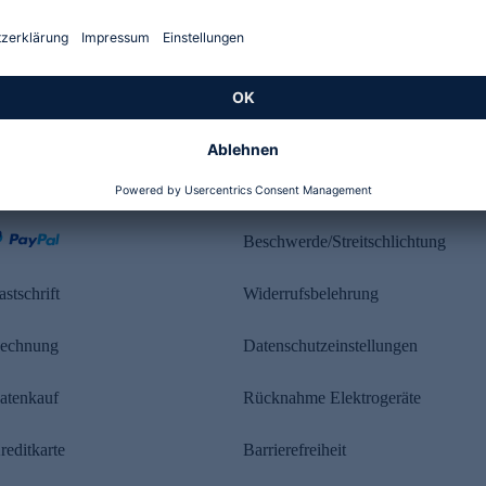
Kundenbewertung
ahlung
Rechtliches
Beschwerde/Streitschlichtung
astschrift
Widerrufsbelehrung
echnung
Datenschutzeinstellungen
atenkauf
Rücknahme Elektrogeräte
reditkarte
Barrierefreiheit