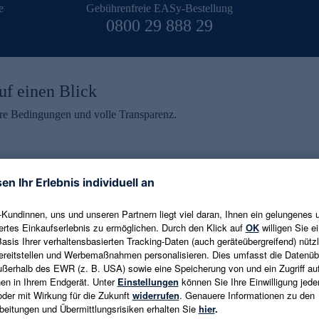
e
Gebührenfreie EASy-Bestellung
0800 29 888 29
uf einen Blick
aire Bedingungen und volle Transparenz.
ein erhalten
eren und aktuelle Trends,
E-Mail-Adresse eingeben
alten. Als Dankeschön
ne Abmeldung ist jederzeit in
Es gelten die
Datenschutzrichtlinien
un