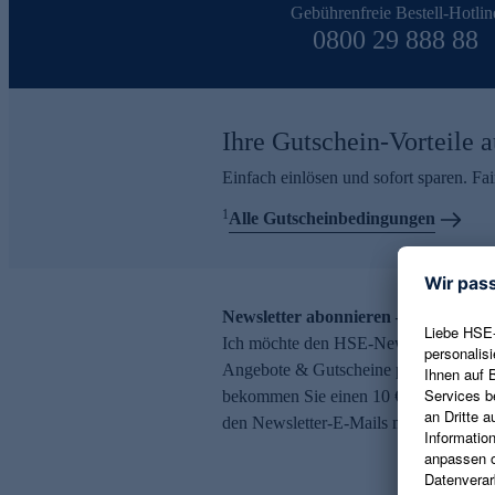
Gebührenfreie Bestell-Hotlin
0800 29 888 88
Ihre Gutschein-Vorteile a
Einfach einlösen und sofort sparen. F
1
Alle Gutscheinbedingungen
Newsletter abonnieren – 10 € Gutsch
Ich möchte den HSE-Newsletter abonni
Angebote & Gutscheine per E-Mail erh
bekommen Sie einen 10 € Gutschein. Ei
den Newsletter-E-Mails möglich.