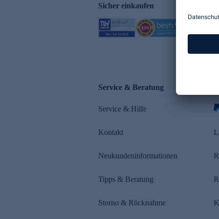
Sicher einkaufen
Service & Beratung
Z
Service & Hilfe
s
Kontakt
L
Neukundeninformationen
R
Tipps & Beratung
R
Storno & Rücknahme
K