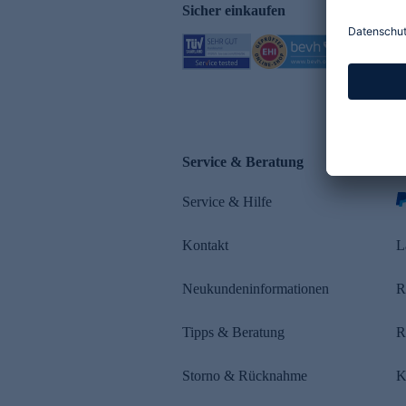
Sicher einkaufen
Service & Beratung
Z
Service & Hilfe
s
Kontakt
L
Neukundeninformationen
R
Tipps & Beratung
R
Storno & Rücknahme
K