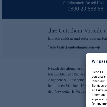
Gebührenfreie Bestell-Hotlin
0800 29 888 88
Ihre Gutschein-Vorteile a
Einfach einlösen und sofort sparen. F
1
Alle Gutscheinbedingungen
Newsletter abonnieren – 10 € Gutsch
Ich möchte den HSE-Newsletter abonni
Angebote & Gutscheine per E-Mail erh
bekommen Sie einen 10 € Gutschein. Ei
den Newsletter-E-Mails möglich.