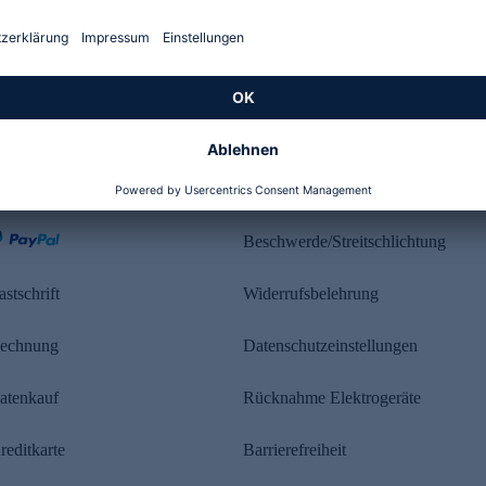
Kundenbewertung
ahlung
Rechtliches
Beschwerde/Streitschlichtung
astschrift
Widerrufsbelehrung
echnung
Datenschutzeinstellungen
atenkauf
Rücknahme Elektrogeräte
reditkarte
Barrierefreiheit