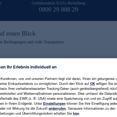
e
Gebührenfreie EASy-Bestellung
0800 29 888 29
uf einen Blick
aire Bedingungen und volle Transparenz.
ein erhalten
eren und aktuelle Trends,
E-Mail-Adresse eingeben
alten. Als Dankeschön
ne Abmeldung ist jederzeit in
Es gelten die
Datenschutzrichtlinien
un