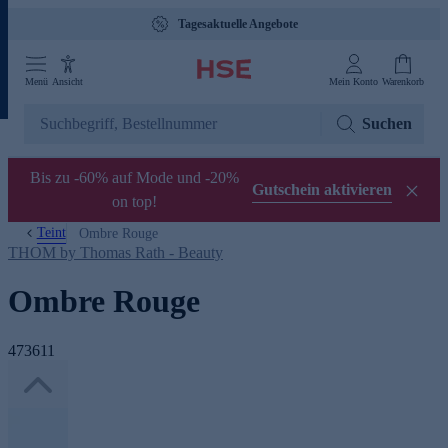
Tagesaktuelle Angebote
Menü
Ansicht
Mein Konto
Warenkorb
Suchen
Bis zu -60% auf Mode und -20%
Gutschein aktivieren
on top!
Teint
Ombre Rouge
THOM by Thomas Rath - Beauty
Ombre Rouge
473611