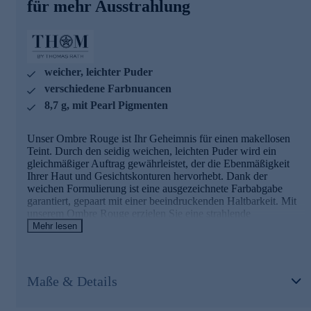
Teint
für mehr Ausstrahlung
Pearl Pigmente
sorgen für perlmuttartiges,
holografisches Finish mit 3D-Effekt.
Magnesium Myristate
sorgt für langanhaltendes
Ergebnis.
weicher, leichter Puder
Gleich heute noch online bestellen.
verschiedene Farbnuancen
8,7 g, mit Pearl Pigmenten
Unser Ombre Rouge ist Ihr Geheimnis für einen makellosen
Teint. Durch den seidig weichen, leichten Puder wird ein
gleichmäßiger Auftrag gewährleistet, der die Ebenmäßigkeit
Ihrer Haut und Gesichtskonturen hervorhebt. Dank der
weichen Formulierung ist eine ausgezeichnete Farbabgabe
garantiert, gepaart mit einer beeindruckenden Haltbarkeit. Mit
unserem Ombre Rouge erzielen Sie eine strahlende
Leuchtkraft, die in verschiedenen Farbnuancen schimmert -
Mehr lesen
perfekt abgestimmt auf Ihren Hautton. Die seidige Textur
schmeichelt Ihrer Haut und hinterlässt ein perliges Finish.
Betonen Sie Ihre natürliche Schönheit mit einem Hauch von
Farbe, der den ganzen Tag hält.
Maße & Details
Hochwertige Formulierung für einen perfekten