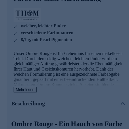
weicher, leichter Puder
verschiedene Farbnuancen
8,7 g, mit Pearl Pigmenten
Unser Ombre Rouge ist Ihr Geheimnis für einen makellosen
Teint. Durch den seidig weichen, leichten Puder wird ein
gleichmäßiger Auftrag gewährleistet, der die Ebenmäßigkeit
Ihrer Haut und Gesichtskonturen hervorhebt. Dank der
weichen Formulierung ist eine ausgezeichnete Farbabgabe
garantiert, gepaart mit einer beeindruckenden Haltbarkeit.
Mit unserem Ombre Rouge erzielen Sie eine strahlende
Leuchtkraft, die in verschiedenen Farbnuancen schimmert -
Mehr lesen
perfekt abgestimmt auf Ihren Hautton. Die seidige Textur
schmeichelt Ihrer Haut und hinterlässt ein perliges Finish.
Beschreibung
Betonen Sie Ihre natürliche Schönheit mit einem Hauch von
Farbe, der den ganzen Tag hält.
Ombre Rouge - Ein Hauch von Farbe
Hochwertige Formulierung für einen perfekten