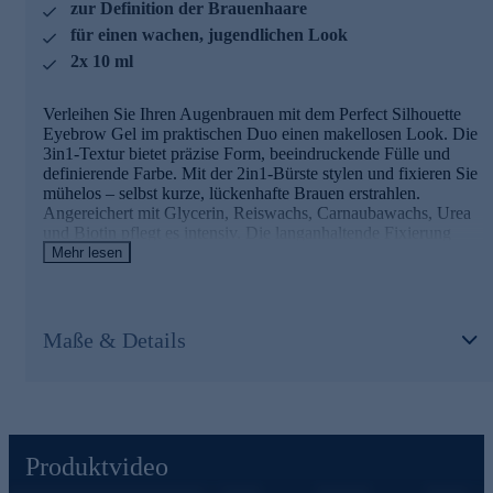
zur Definition der Brauenhaare
Urea
wirkt feuchtigkeitsanreichernd.
Biotin
schützt Haut und Haare vor Umwelteinflüssen
für einen wachen, jugendlichen Look
und kann die Elastizität der Augenbrauenhaare erhöhen.
2x 10 ml
Kreieren Sie Ihre perfekte Augenbrauen-Silhouette – für
einen ausdrucksstarken Look. Gleich online bestellen.
Verleihen Sie Ihren Augenbrauen mit dem Perfect Silhouette
Eyebrow Gel im praktischen Duo einen makellosen Look. Die
3in1-Textur bietet präzise Form, beeindruckende Fülle und
definierende Farbe. Mit der 2in1-Bürste stylen und fixieren Sie
mühelos – selbst kurze, lückenhafte Brauen erstrahlen.
Angereichert mit Glycerin, Reiswachs, Carnaubawachs, Urea
und Biotin pflegt es intensiv. Die langanhaltende Fixierung
sorgt für einen gepflegten Look, der den ganzen Tag hält.
Mehr lesen
Perfektionieren Sie Ihren Stil mit Leichtigkeit.
Hochwertige Inhaltsstoffe für gepflegte Brauen
Maße & Details
Glycerin
ist ein hervorragender Feuchtigkeitsspender, der
die Haut hydratisiert und weich hält, indem es Feuchtigkeit
anzieht.
Reiswachs
bietet eine schützende Schicht auf der Haut und
bewahrt Feuchtigkeit.
Carnaubawachs
hat stabilisierende Eigenschaften und
Produktvideo
verbessert die Gelkonsistenz.