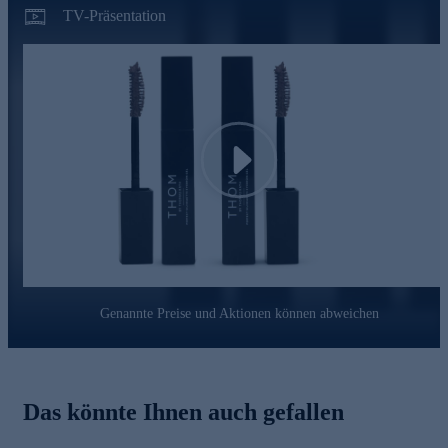
Urea
wirkt feuchtigkeitsanreichernd.
TV-Präsentation
Biotin
schützt Haut und Haare vor Umwelteinflüssen und
kann die Elastizität der Augenbrauenhaare erhöhen.
Kreieren Sie Ihre perfekte Augenbrauen-Silhouette – für
einen ausdrucksstarken Look. Gleich online bestellen.
Play
Genannte Preise und Aktionen können abweichen
Das könnte Ihnen auch gefallen