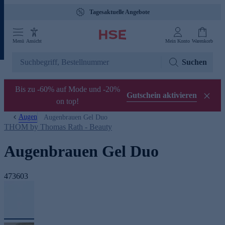
Tagesaktuelle Angebote
Menü
Ansicht
Mein Konto
Warenkorb
Suchen
Bis zu -60% auf Mode und -20%
Gutschein aktivieren
on top!
Augen
Augenbrauen Gel Duo
THOM by Thomas Rath - Beauty
Augenbrauen Gel Duo
473603