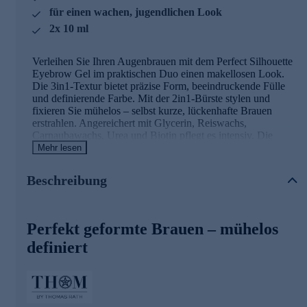
für einen wachen, jugendlichen Look
2x 10 ml
Verleihen Sie Ihren Augenbrauen mit dem Perfect Silhouette
Eyebrow Gel im praktischen Duo einen makellosen Look.
Die 3in1-Textur bietet präzise Form, beeindruckende Fülle
und definierende Farbe. Mit der 2in1-Bürste stylen und
fixieren Sie mühelos – selbst kurze, lückenhafte Brauen
erstrahlen. Angereichert mit Glycerin, Reiswachs,
Carnaubawachs, Urea und Biotin pflegt es intensiv. Die
langanhaltende Fixierung sorgt für einen gepflegten Look,
Mehr lesen
der den ganzen Tag hält. Perfektionieren Sie Ihren Stil mit
Leichtigkeit.
Beschreibung
Hochwertige Inhaltsstoffe für gepflegte Brauen
Perfekt geformte Brauen – mühelos
Glycerin
ist ein hervorragender Feuchtigkeitsspender,
der die Haut hydratisiert und weich hält, indem es
definiert
Feuchtigkeit anzieht.
Reiswachs
bietet eine schützende Schicht auf der Haut
und bewahrt Feuchtigkeit.
Carnaubawachs
hat stabilisierende Eigenschaften und
verbessert die Gelkonsistenz.