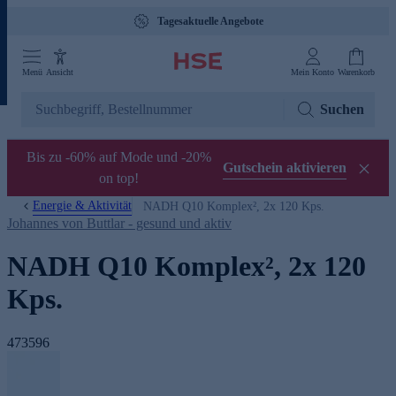
Tagesaktuelle Angebote
Menü
Ansicht
Mein Konto
Warenkorb
Suchen
Bis zu -60% auf Mode und -20%
Gutschein aktivieren
on top!
Energie & Aktivität
NADH Q10 Komplex², 2x 120 Kps.
Johannes von Buttlar - gesund und aktiv
NADH Q10 Komplex², 2x 120
Kps.
473596