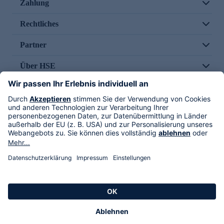
Zahlung
Rechtliches
Partner
Über HSE
Im TV
HSE International
Versand durch
Folge uns
AGB
Datenschutz
Impressum
Alle Rechte vorbehalten. Alle Preise inkl. gesetzlicher MwSt., zzgl. Versandkosten.