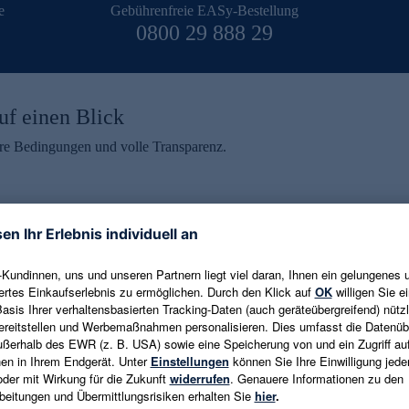
e
Gebührenfreie EASy-Bestellung
0800 29 888 29
uf einen Blick
aire Bedingungen und volle Transparenz.
ein erhalten
eren und aktuelle Trends,
E-Mail-Adresse eingeben
alten. Als Dankeschön
ne Abmeldung ist jederzeit in
Es gelten die
Datenschutzrichtlinien
un