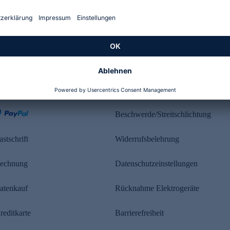
Kundenbewertung
ahlung
Rechtliches
Beschwerde/Streitschlichtung
astschrift
Widerrufsbelehrung
echnung
Datenschutzeinstellungen
atenkauf
Rücknahme Elektrogeräte
reditkarte
Barrierefreiheit