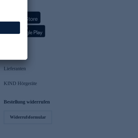
HSE App
Partner
Lieferanten
KIND Hörgeräte
Bestellung widerrufen
Widerrufsformular