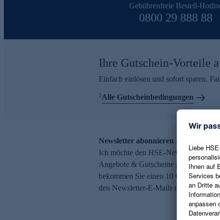
Gebührenfreie Bestell-Hotlin
0800 29 888 88
Ihre Gutschein-Vorteile a
Einfach einlösen und sofort sparen. F
1
Alle Gutscheinbedingungen
Newsletter abonnieren – 10 € Gutsch
Ich möchte den HSE-Newsletter abonni
Angebote & Gutscheine per E-Mail erh
bekommen Sie einen 10 € Gutschein. Ei
den Newsletter-E-Mails möglich.