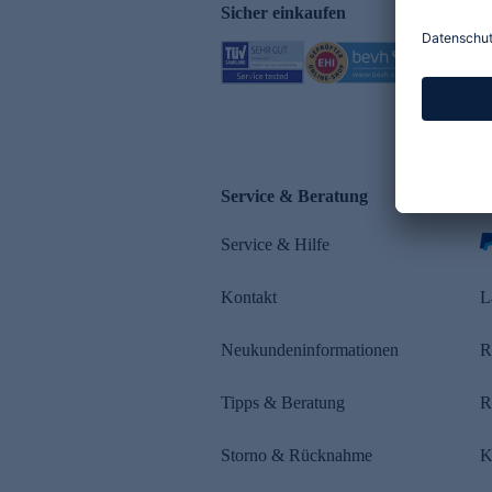
Sicher einkaufen
Service & Beratung
Z
Service & Hilfe
Kontakt
L
Neukundeninformationen
R
Tipps & Beratung
R
Storno & Rücknahme
K