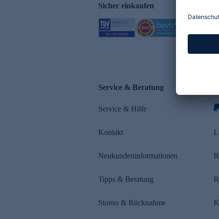
Sicher einkaufen
Service & Beratung
Z
Service & Hilfe
s
Kontakt
L
Neukundeninformationen
R
Tipps & Beratung
R
Storno & Rücknahme
K