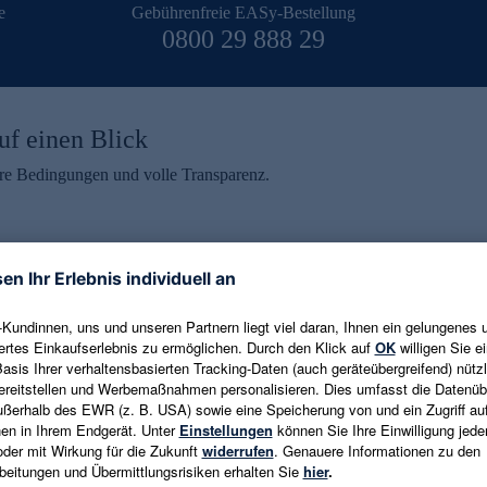
e
Gebührenfreie EASy-Bestellung
0800 29 888 29
uf einen Blick
aire Bedingungen und volle Transparenz.
ein erhalten
eren und aktuelle Trends,
E-Mail-Adresse eingeben
alten. Als Dankeschön
ne Abmeldung ist jederzeit in
Es gelten die
Datenschutzrichtlinien
un