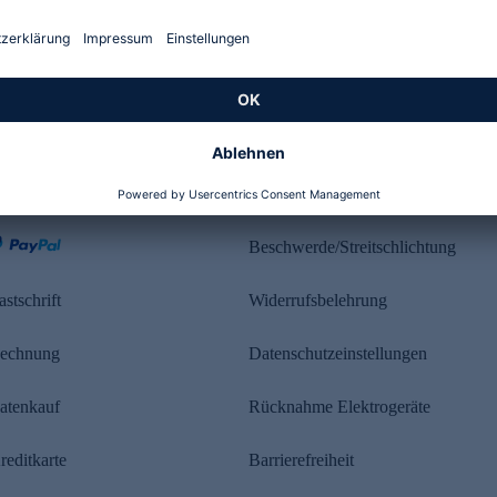
Kundenbewertung
ahlung
Rechtliches
Beschwerde/Streitschlichtung
astschrift
Widerrufsbelehrung
echnung
Datenschutzeinstellungen
atenkauf
Rücknahme Elektrogeräte
reditkarte
Barrierefreiheit