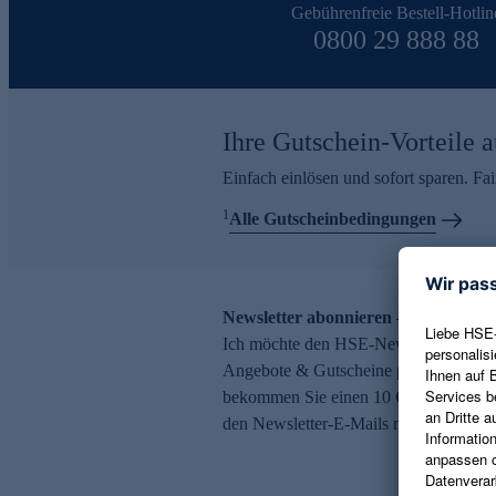
Gebührenfreie Bestell-Hotlin
0800 29 888 88
Ihre Gutschein-Vorteile a
Einfach einlösen und sofort sparen. F
1
Alle Gutscheinbedingungen
Newsletter abonnieren – 10 € Gutsch
Ich möchte den HSE-Newsletter abonni
Angebote & Gutscheine per E-Mail erh
bekommen Sie einen 10 € Gutschein. Ei
den Newsletter-E-Mails möglich.