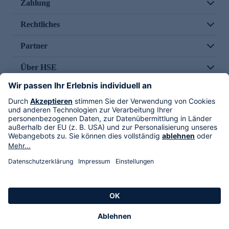
Zahlung
Rechtliches
Partner
Über HSE
Im TV
HSE International
Versand durch
Folge uns
AGB
Datenschutz
Impressum
Alle Rechte vorbehalten. Alle Preise inkl. gesetzlicher MwSt., zzgl. Versandkosten.