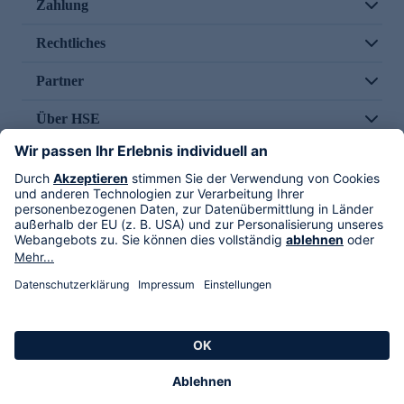
Zahlung
Rechtliches
Partner
Über HSE
Im TV
HSE International
Versand durch
Folge uns
AGB
Datenschutz
Impressum
Alle Rechte vorbehalten. Alle Preise inkl. gesetzlicher MwSt., zzgl. Versandkosten.