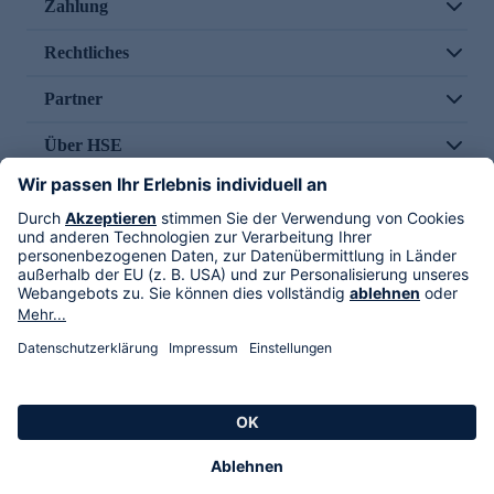
Zahlung
Rechtliches
Partner
Über HSE
Im TV
HSE International
Versand durch
Folge uns
AGB
Datenschutz
Impressum
Alle Rechte vorbehalten. Alle Preise inkl. gesetzlicher MwSt., zzgl. Versandkosten.