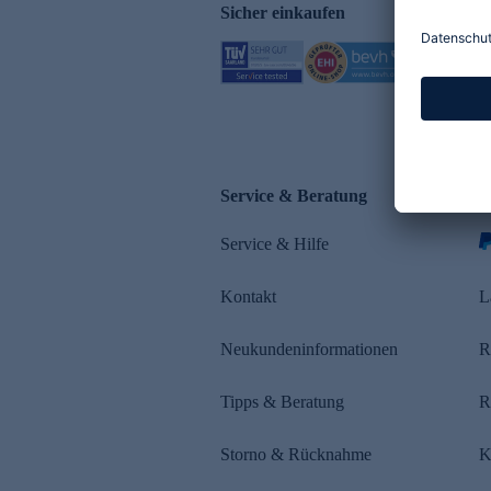
Sicher einkaufen
Service & Beratung
Z
Service & Hilfe
s
Kontakt
L
Neukundeninformationen
R
Tipps & Beratung
R
Storno & Rücknahme
K