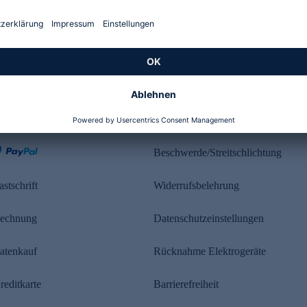
Kundenbewertung
ahlung
Rechtliches
Beschwerde/Streitschlichtung
astschrift
Widerrufsbelehrung
echnung
Datenschutzeinstellungen
atenkauf
Rücknahme Elektrogeräte
reditkarte
Barrierefreiheit