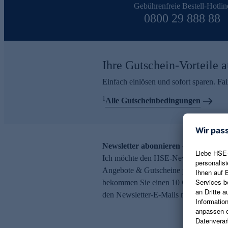
Gebührenfreie Bestell-Hotlin
0800 29 888 88
Ihre Gutschein-Vorteile a
Einfach einlösen und sofort sparen. F
1
Alle Gutscheinbedingungen
Newsletter abonnieren – 10 € Gutsch
Ich möchte den HSE-Newsletter abonni
Angebote & Gutscheine per E-Mail erh
bekommen Sie einen 10 € Gutschein. Ei
den Newsletter-E-Mails möglich.