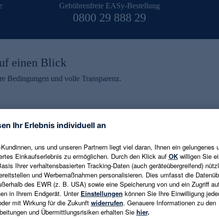
e
Gebührenfreie EASy-Bestellung
0800 29 888 29
uf einen Blick
aire Bedingungen und volle Transparenz.
ein erhalten
eren und aktuelle Trends,
E-Mail-Adresse eingeben
alten. Als Dankeschön
ne Abmeldung ist jederzeit in
Es gelten die
Datenschutzrichtlinien
un