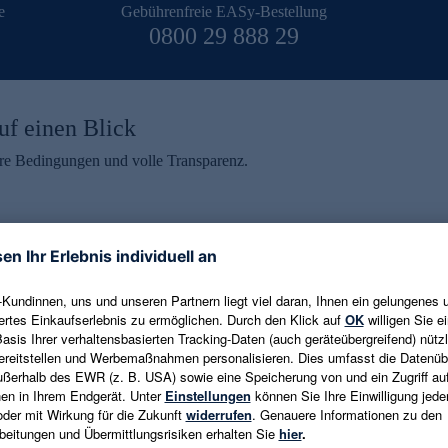
e
Gebührenfreie EASy-Bestellung
0800 29 888 29
uf einen Blick
aire Bedingungen und volle Transparenz.
ein erhalten
eren und aktuelle Trends,
E-Mail-Adresse eingeben
alten. Als Dankeschön
ne Abmeldung ist jederzeit in
Es gelten die
Datenschutzrichtlinien
un