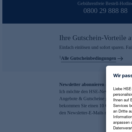
Gebührenfreie Bestell-Hotlin
0800 29 888 88
Ihre Gutschein-Vorteile a
Einfach einlösen und sofort sparen. F
1
Alle Gutscheinbedingungen
Newsletter abonnieren – 10 € Gutsch
Ich möchte den HSE-Newsletter abonni
Angebote & Gutscheine per E-Mail erh
bekommen Sie einen 10 € Gutschein. Ei
den Newsletter-E-Mails möglich.