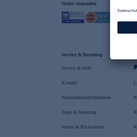
Sicher einkaufen
Service & Beratung
Z
Service & Hilfe
s
Kontakt
L
Neukundeninformationen
R
Tipps & Beratung
R
Storno & Rücknahme
K