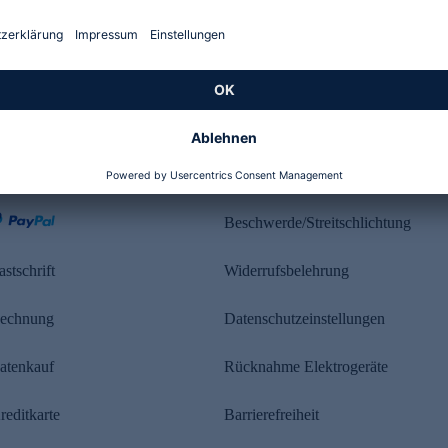
Kundenbewertung
ahlung
Rechtliches
Beschwerde/Streitschlichtung
astschrift
Widerrufsbelehrung
echnung
Datenschutzeinstellungen
atenkauf
Rücknahme Elektrogeräte
reditkarte
Barrierefreiheit