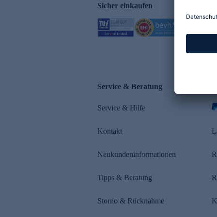
Sicher einkaufen
Service & Beratung
Z
Service & Hilfe
s
Kontakt
L
Neukundeninformationen
R
Tipps & Beratung
R
Storno & Rücknahme
K