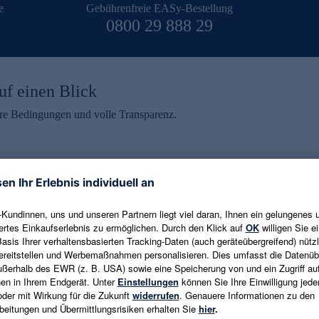
e
Gebührenfreie EASy-Bestellung
0800 29 888 29
uf einen Blick
aire Bedingungen und volle Transparenz.
ein erhalten
eren und aktuelle Trends,
E-Mail-Adresse eingeben
alten. Als Dankeschön
ne Abmeldung ist jederzeit in
Es gelten die
Datenschutzrichtlinien
un