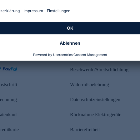
Kundenbewertung
ahlung
Rechtliches
Beschwerde/Streitschlichtung
astschrift
Widerrufsbelehrung
echnung
Datenschutzeinstellungen
atenkauf
Rücknahme Elektrogeräte
reditkarte
Barrierefreiheit