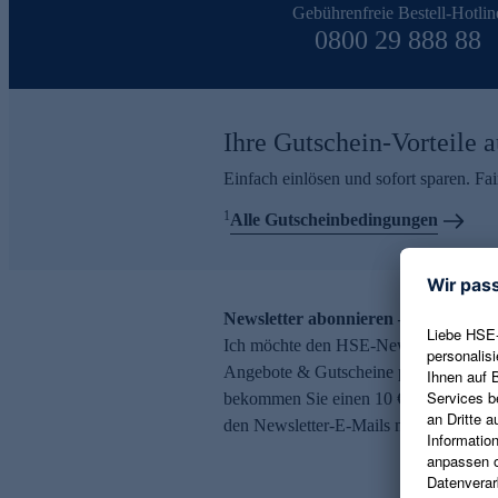
Gebührenfreie Bestell-Hotlin
0800 29 888 88
Ihre Gutschein-Vorteile a
Einfach einlösen und sofort sparen. F
1
Alle Gutscheinbedingungen
Newsletter abonnieren – 10 € Gutsch
Ich möchte den HSE-Newsletter abonni
Angebote & Gutscheine per E-Mail erh
bekommen Sie einen 10 € Gutschein. Ei
den Newsletter-E-Mails möglich.