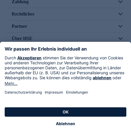
Zahlung
Rechtliches
Partner
Über HSE
Im TV
HSE International
Versand durch
Folge uns
AGB
Datenschutz
Impressum
Alle Rechte vorbehalten. Alle Preise inkl. gesetzlicher MwSt., zzgl. Versandkosten.