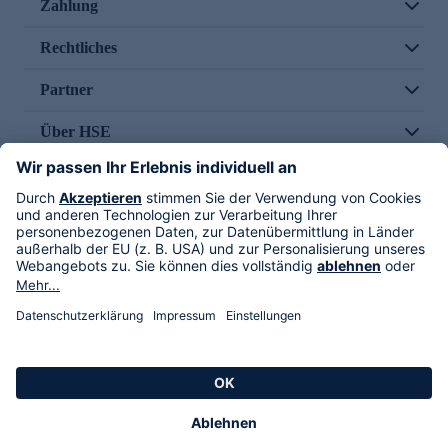
Zahlung
Rechtliches
Partner
Über HSE
Im TV
HSE International
Versand durch
Folge uns
AGB
Datenschutz
Impressum
Alle Rechte vorbehalten. Alle Preise inkl. gesetzlicher MwSt., zzgl. Versandkosten.