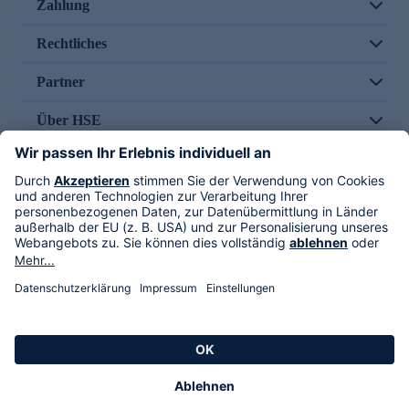
Zahlung
Rechtliches
Partner
Über HSE
Im TV
HSE International
Versand durch
Folge uns
AGB
Datenschutz
Impressum
Alle Rechte vorbehalten. Alle Preise inkl. gesetzlicher MwSt., zzgl. Versandkosten.