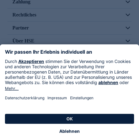
Zahlung
Rechtliches
Partner
Über HSE
Im TV
HSE International
Versand durch
Folge uns
AGB
Datenschutz
Impressum
Alle Rechte vorbehalten. Alle Preise inkl. gesetzlicher MwSt., zzgl. Versandkosten.