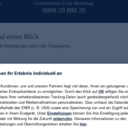
e
Gebührenfreie EASy-Bestellung
0800 29 888 29
uf einen Blick
aire Bedingungen und volle Transparenz.
ein erhalten
eren und aktuelle Trends,
E-Mail-Adresse eingeben
alten. Als Dankeschön
ne Abmeldung ist jederzeit in
Es gelten die
Datenschutzrichtlinien
un