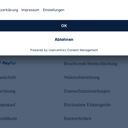
Kundenbewertung
ahlung
Rechtliches
Beschwerde/Streitschlichtung
astschrift
Widerrufsbelehrung
echnung
Datenschutzeinstellungen
atenkauf
Rücknahme Elektrogeräte
reditkarte
Barrierefreiheit