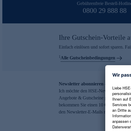
Gebührenfreie Bestell-Hotlin
0800 29 888 88
Ihre Gutschein-Vorteile a
Einfach einlösen und sofort sparen. F
1
Alle Gutscheinbedingungen
Newsletter abonnieren – 10 € Gutsch
Ich möchte den HSE-Newsletter abonni
Angebote & Gutscheine per E-Mail erh
bekommen Sie einen 10 € Gutschein. Ei
den Newsletter-E-Mails möglich.