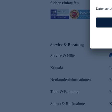
Sicher einkaufen
Service & Beratung
Z
Service & Hilfe
s
Kontakt
L
Neukundeninformationen
R
Tipps & Beratung
R
Storno & Rücknahme
K