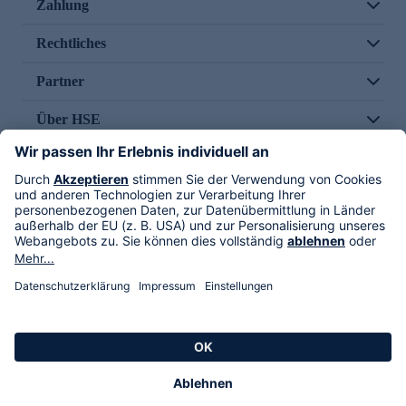
Zahlung
Rechtliches
Partner
Über HSE
Im TV
HSE International
Versand durch
Folge uns
AGB
Datenschutz
Impressum
Alle Rechte vorbehalten. Alle Preise inkl. gesetzlicher MwSt., zzgl. Versandkosten.