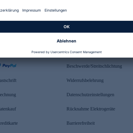
Kundenbewertung
ahlung
Rechtliches
Beschwerde/Streitschlichtung
astschrift
Widerrufsbelehrung
echnung
Datenschutzeinstellungen
atenkauf
Rücknahme Elektrogeräte
reditkarte
Barrierefreiheit