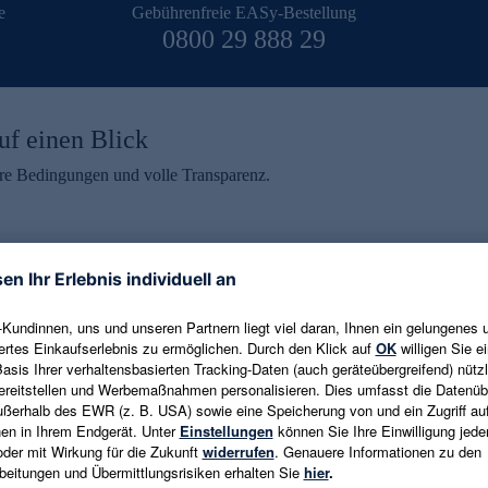
e
Gebührenfreie EASy-Bestellung
0800 29 888 29
uf einen Blick
aire Bedingungen und volle Transparenz.
ein erhalten
eren und aktuelle Trends,
E-Mail-Adresse eingeben
alten. Als Dankeschön
ne Abmeldung ist jederzeit in
Es gelten die
Datenschutzrichtlinien
un