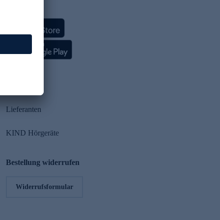
HSE App
Partner
Lieferanten
KIND Hörgeräte
Bestellung widerrufen
Widerrufsformular