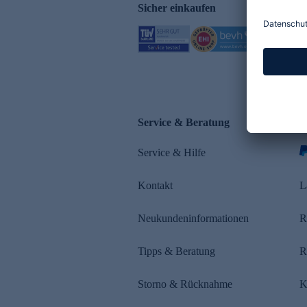
Sicher einkaufen
Service & Beratung
Z
Service & Hilfe
s
Kontakt
L
Neukundeninformationen
R
Tipps & Beratung
R
Storno & Rücknahme
K