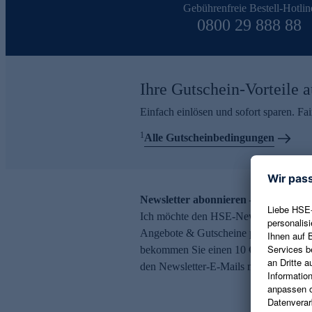
Gebührenfreie Bestell-Hotlin
0800 29 888 88
Ihre Gutschein-Vorteile a
Einfach einlösen und sofort sparen. F
1
Alle Gutscheinbedingungen
Newsletter abonnieren – 10 € Gutsch
Ich möchte den HSE-Newsletter abonni
Angebote & Gutscheine per E-Mail erh
bekommen Sie einen 10 € Gutschein. Ei
den Newsletter-E-Mails möglich.