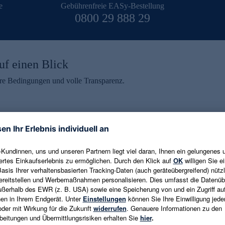
e
Gebührenfreie EASy-Bestellung
0800 29 888 29
uf einen Blick
aire Bedingungen und volle Transparenz.
ein erhalten
eren und aktuelle Trends,
E-Mail-Adresse eingeben
alten. Als Dankeschön
ne Abmeldung ist jederzeit in
Es gelten die
Datenschutzrichtlinien
un