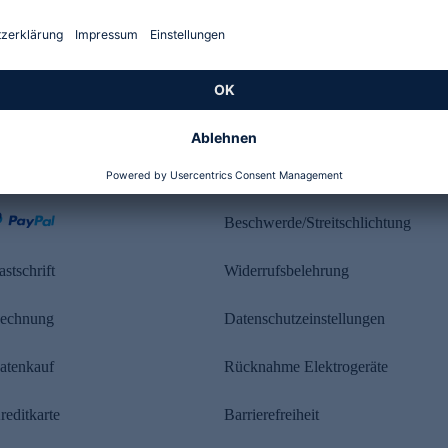
Kundenbewertung
ahlung
Rechtliches
Beschwerde/Streitschlichtung
astschrift
Widerrufsbelehrung
echnung
Datenschutzeinstellungen
atenkauf
Rücknahme Elektrogeräte
reditkarte
Barrierefreiheit