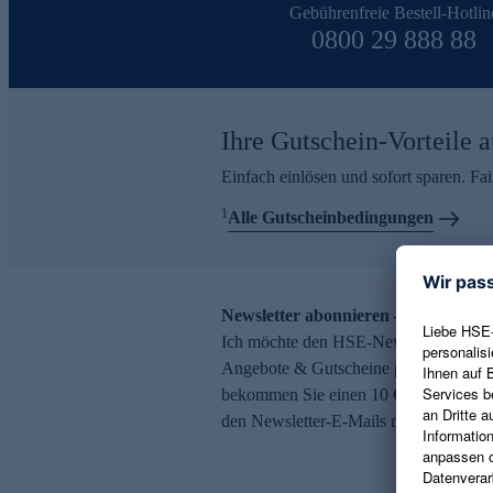
Gebührenfreie Bestell-Hotlin
0800 29 888 88
Ihre Gutschein-Vorteile a
Einfach einlösen und sofort sparen. F
1
Alle Gutscheinbedingungen
Newsletter abonnieren – 10 € Gutsch
Ich möchte den HSE-Newsletter abonni
Angebote & Gutscheine per E-Mail erh
bekommen Sie einen 10 € Gutschein. Ei
den Newsletter-E-Mails möglich.