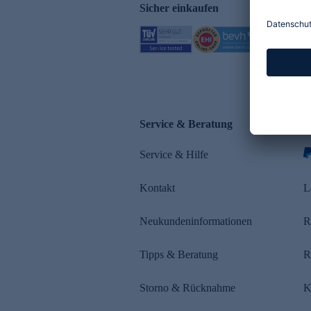
Sicher einkaufen
Service & Beratung
Z
Service & Hilfe
s
Kontakt
L
Neukundeninformationen
R
Tipps & Beratung
R
Storno & Rücknahme
K