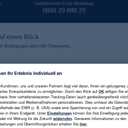
e
Gebührenfreie EASy-Bestellung
0800 29 888 29
uf einen Blick
aire Bedingungen und volle Transparenz.
ein erhalten
eren und aktuelle Trends,
E-Mail-Adresse eingeben
alten. Als Dankeschön
ne Abmeldung ist jederzeit in
Es gelten die
Datenschutzrichtlinien
un