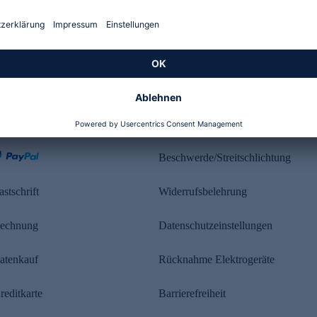
Kundenbewertung
ahlung
Rechtliches
Beschwerde/Streitschlichtung
astschrift
Widerrufsbelehrung
echnung
Datenschutzeinstellungen
atenkauf
Rücknahme Elektrogeräte
reditkarte
Barrierefreiheit