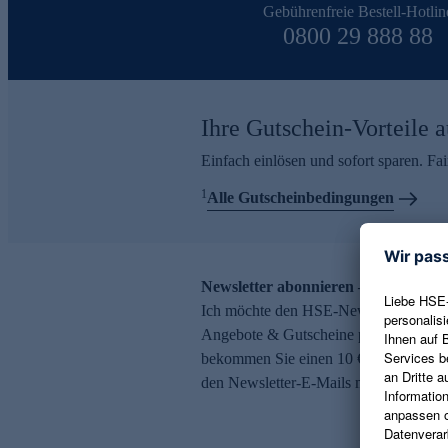
Gebührenfreie Bestell-Hotlin
0800 29 888 88
Ihre Gutschein-Vorteile a
Einfach einlösen und sofort sparen. F
1
Alle Gutscheinbedingungen
Newsletter abonnieren – 10 € Gutsch
Ich möchte den HSE-Newsletter abonni
Angebote & Gutscheine per E-Mail erh
bekommen Sie einen 10 € Gutschein. Ei
den Newsletter-E-Mails möglich.