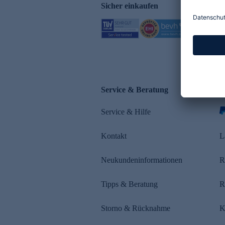
Sicher einkaufen
Service & Beratung
Z
Service & Hilfe
s
Kontakt
L
Neukundeninformationen
R
Tipps & Beratung
R
Storno & Rücknahme
K