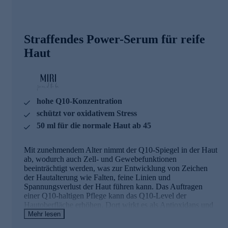
Straffendes Power-Serum für reife
Haut
hohe Q10-Konzentration
schützt vor oxidativem Stress
50 ml für die normale Haut ab 45
Mit zunehmendem Alter nimmt der Q10-Spiegel in der Haut
ab, wodurch auch Zell- und Gewebefunktionen
beeinträchtigt werden, was zur Entwicklung von Zeichen
der Hautalterung wie Falten, feine Linien und
Spannungsverlust der Haut führen kann. Das Auftragen
einer Q10-haltigen Pflege kann das Q10-Level der
Hautoberfläche erhöhen. Dort wirkt es als Antioxidans und
Radikalfänger und schützt so die Haut vor oxidativem
Mehr lesen
Stress. Die im MIRI - proud to be Q10 Serum enthaltene X-