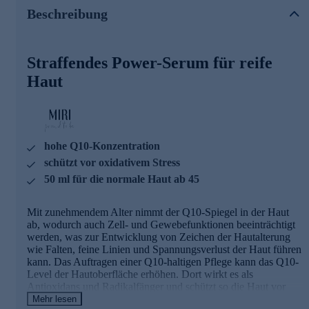
linked Hyaluronsäure unterstützt die Kollagenbildung für
Beschreibung
straffere Haut, während das Coenzym Q10 die Zellaktivität
der Haut steigert und sie vor antioxidativem Stress schützt.
Für eine Extra Portion Feuchtigkeit und einen frischen Teint
sorgt zusätzlich der Komplex aus Vitamin B5 und Vitamin
Straffendes Power-Serum für reife
E.
Haut
Die Hauptinhaltsstoffe des Anti-Aging-Serums
und ihre Wirkweisen
Der
Feuchtigkeits-Komplex mit X-Linked
hohe Q10-Konzentration
Hyaluronsäure
spendet der Haut Feuchtigkeit und
schützt vor oxidativem Stress
schützt sie vor Wasserverlust. Die Haut gewinnt an
Elastizität, Spannkraft und Geschmeidigkeit. X-Linked
50 ml für die normale Haut ab 45
(vernetzte) Hyaluronsäure legt sie sich wie eine
schützende Barriere auf die Haut.
Mit zunehmendem Alter nimmt der Q10-Spiegel in der Haut
Coenzym Q10
ist eine körpereigene Substanz, die in
ab, wodurch auch Zell- und Gewebefunktionen beeinträchtigt
den Mitochondrien an der Energiegewinnung beteiligt ist
werden, was zur Entwicklung von Zeichen der Hautalterung
sowie als intra- und extrazelluläres Antioxidans
wie Falten, feine Linien und Spannungsverlust der Haut führen
Mitochondrien, Membranlipide und Lipoproteine vor
kann. Das Auftragen einer Q10-haltigen Pflege kann das Q10-
oxidativen Schäden schützt.
Level der Hautoberfläche erhöhen. Dort wirkt es als
Für den
Vitamin-Komplex
wurden die Hautwirkstoffe
Antioxidans und Radikalfänger und schützt so die Haut vor
Vitamine E und B5 miteinander kombiniert. Vitamin E
oxidativem Stress. Die im MIRI - proud to be Q10 Serum
ist ein Antioxidans, welches freie Radikale abfängt.
Mehr lesen