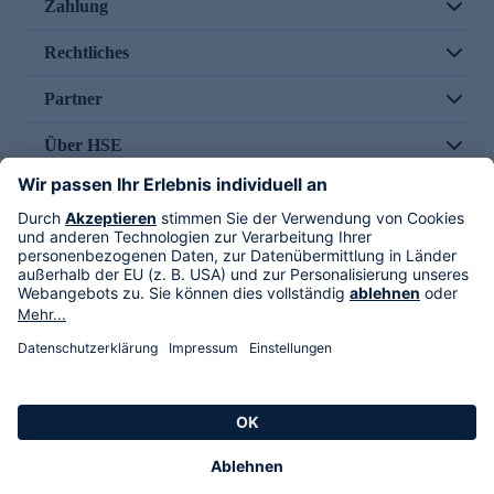
Zahlung
Rechtliches
Partner
Über HSE
Im TV
HSE International
Versand durch
Folge uns
AGB
Datenschutz
Impressum
Alle Rechte vorbehalten. Alle Preise inkl. gesetzlicher MwSt., zzgl. Versandkosten.