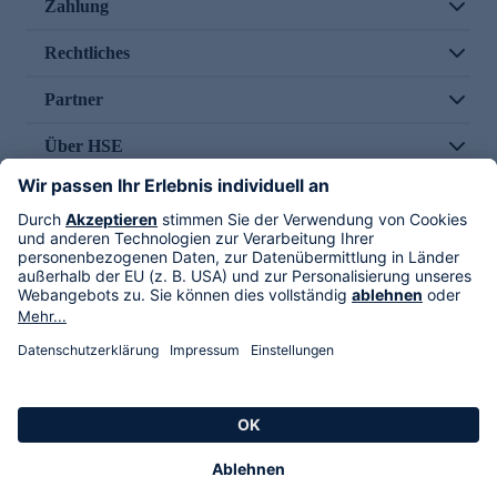
Zahlung
Rechtliches
Partner
Über HSE
Im TV
HSE International
Versand durch
Folge uns
AGB
Datenschutz
Impressum
Alle Rechte vorbehalten. Alle Preise inkl. gesetzlicher MwSt., zzgl. Versandkosten.