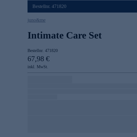
Bestellnr. 471820
juno&me
Intimate Care Set
Bestellnr.
471820
67,98 €
inkl. MwSt.