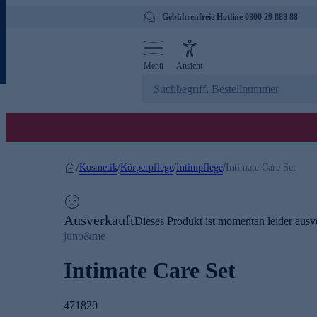
Gebührenfreie Hotline 0800 29 888 88
Menü
Ansicht
Kosmetik
Körperpflege
Intimpflege
/
/
/
/
Intimate Care Set
Ausverkauft
Dieses Produkt ist momentan leider ausve
juno&me
Intimate Care Set
471820