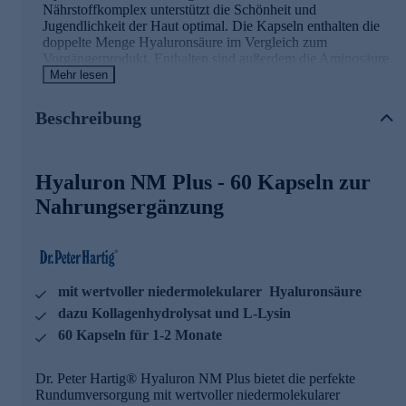
Nährstoffkomplex unterstützt die Schönheit und
Jugendlichkeit der Haut optimal. Die Kapseln enthalten die
doppelte Menge Hyaluronsäure im Vergleich zum
Vorgängerprodukt. Enthalten sind außerdem die Aminosäure
L-Lysin, Spurenelemente und Vitamine
Mehr lesen
Hyaluron NM Plus - die Wirkstoffe
Beschreibung
Kupfer trägt zur Erhaltung und Mangan trägt zur
Bildung von normalem Bindegewebe bei
Hyaluron NM Plus - 60 Kapseln zur
Vitamin C trägt zu einer normalen Kollagenbildung für
eine normale Funktion der Haut bei
Nahrungsergänzung
Biotin trägt zur Erhaltung normaler Haut und Haare bei
Vitamin C trägt zu einem normalen Energiestoffwechsel
bei
Vitamin E trägt dazu bei, die Zellen vor oxidativem
Stress zu schützen
mit wertvoller niedermolekularer Hyaluronsäure
Vitamin A trägt zur Erhaltung normaler Haut bei
Folat hat eine Funktion bei der Zellteilung
dazu Kollagenhydrolysat und L-Lysin
Folat trägt zu einer normalen Aminosäuresynthese bei
60 Kapseln für 1-2 Monate
Die Hyaluron NM Plus Kapseln sind hervorragend für die
tägliche Nahrungsergänzung geeignet! Sie lassen sich
Dr. Peter Hartig® Hyaluron NM Plus bietet die perfekte
ausgezeichnet mit allen weiteren Dr. Peter Hartig®
Rundumversorgung mit wertvoller niedermolekularer