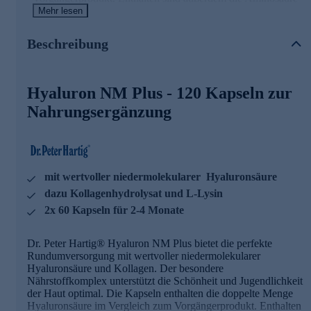
L-Lysin, Spurenelemente und Vitamine
Mehr lesen
Hyaluron NM Plus - die Wirkstoffe
Beschreibung
Kupfer trägt zur Erhaltung und Mangan trägt zur
Bildung von normalem Bindegewebe bei
Hyaluron NM Plus - 120 Kapseln zur
Vitamin C trägt zu einer normalen Kollagenbildung für
eine normale Funktion der Haut bei
Nahrungsergänzung
Biotin trägt zur Erhaltung normaler Haut und Haare bei
Vitamin C trägt zu einem normalen Energiestoffwechsel
bei
Vitamin E trägt dazu bei, die Zellen vor oxidativem
Stress zu schützen
mit wertvoller niedermolekularer Hyaluronsäure
Vitamin A trägt zur Erhaltung normaler Haut bei
Folat hat eine Funktion bei der Zellteilung
dazu Kollagenhydrolysat und L-Lysin
Folat trägt zu einer normalen Aminosäuresynthese bei
2x 60 Kapseln für 2-4 Monate
Die Hyaluron NM Plus Kapseln sind hervorragend für die
tägliche Nahrungsergänzung geeignet! Sie lassen sich
Dr. Peter Hartig® Hyaluron NM Plus bietet die perfekte
ausgezeichnet mit allen weiteren Dr. Peter Hartig®
Rundumversorgung mit wertvoller niedermolekularer
Produkten kombinieren.
Hyaluronsäure und Kollagen. Der besondere
Nährstoffkomplex unterstützt die Schönheit und Jugendlichkeit
der Haut optimal. Die Kapseln enthalten die doppelte Menge
Dr. Peter Hartig® forscht für Ihre Gesundheit
Hyaluronsäure im Vergleich zum Vorgängerprodukt. Enthalten