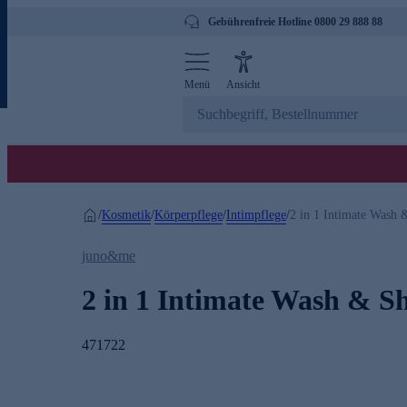
Gebührenfreie Hotline 0800 29 888 88
Menü
Ansicht
Kosmetik
Körperpflege
Intimpflege
/
/
/
/
2 in 1 Intimate Wash 
juno&me
2 in 1 Intimate Wash & S
471722