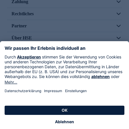
Zahlung
Rechtliches
Partner
Über HSE
Im TV
HSE International
Versand durch
Folge uns
AGB
Datenschutz
Impressum
Alle Rechte vorbehalten. Alle Preise inkl. gesetzlicher MwSt., zzgl. Versandkosten.