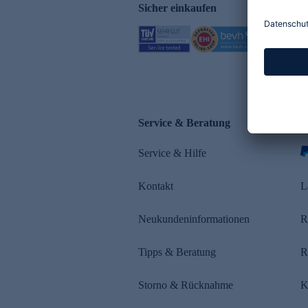
Sicher einkaufen
Service & Beratung
Z
Service & Hilfe
Kontakt
L
Neukundeninformationen
R
Tipps & Beratung
R
Storno & Rücknahme
K