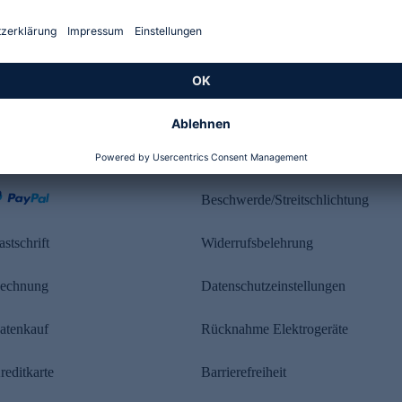
Kundenbewertung
ahlung
Rechtliches
Beschwerde/Streitschlichtung
astschrift
Widerrufsbelehrung
echnung
Datenschutzeinstellungen
atenkauf
Rücknahme Elektrogeräte
reditkarte
Barrierefreiheit