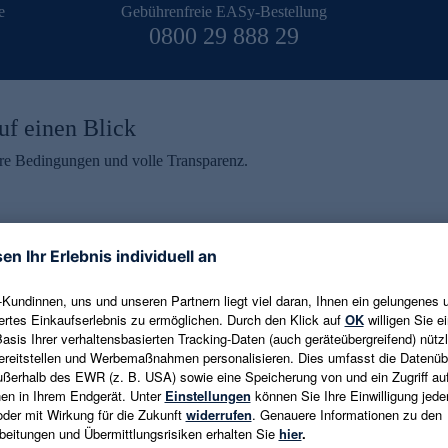
e
Gebührenfreie EASy-Bestellung
0800 29 888 29
uf einen Blick
aire Bedingungen und volle Transparenz.
ein erhalten
eren und aktuelle Trends,
E-Mail-Adresse eingeben
alten. Als Dankeschön
ne Abmeldung ist jederzeit in
Es gelten die
Datenschutzrichtlinien
un