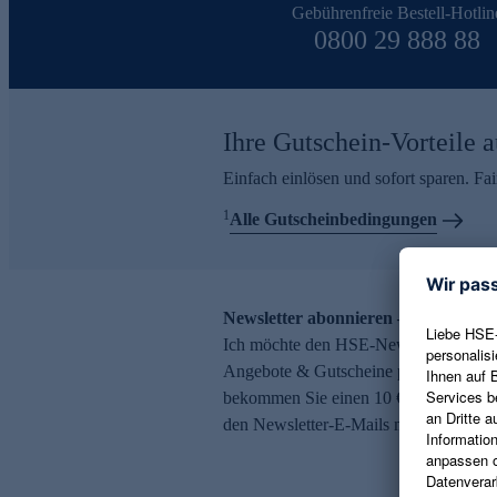
Gebührenfreie Bestell-Hotlin
0800 29 888 88
Ihre Gutschein-Vorteile a
Einfach einlösen und sofort sparen. F
1
Alle Gutscheinbedingungen
Newsletter abonnieren – 10 € Gutsch
Ich möchte den HSE-Newsletter abonni
Angebote & Gutscheine per E-Mail erh
bekommen Sie einen 10 € Gutschein. Ei
den Newsletter-E-Mails möglich.