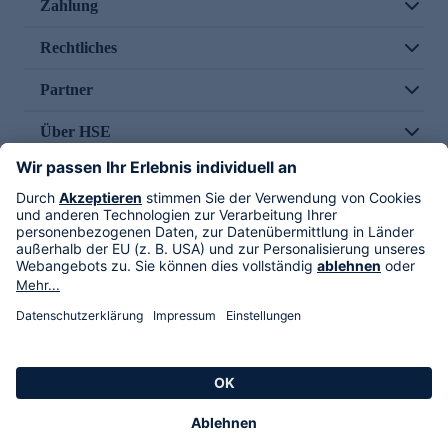
Zahlung
Rechtliches
Partner
Über HSE
Im TV
HSE International
Versand durch
Folge uns
AGB
Datenschutz
Impressum
Alle Rechte vorbehalten. Alle Preise inkl. gesetzlicher MwSt., zzgl. Versandkosten.