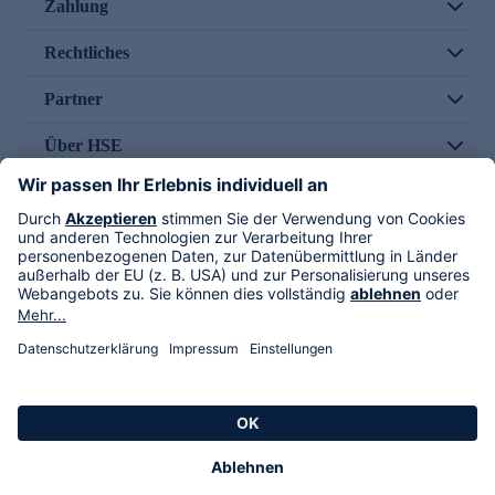
Zahlung
Rechtliches
Partner
Über HSE
Im TV
HSE International
Versand durch
Folge uns
AGB
Datenschutz
Impressum
Alle Rechte vorbehalten. Alle Preise inkl. gesetzlicher MwSt., zzgl. Versandkosten.