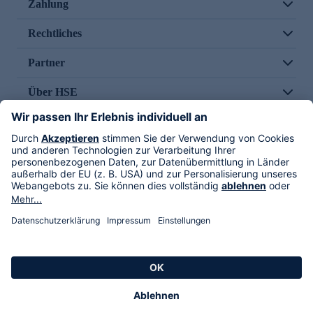
Zahlung
Rechtliches
Partner
Über HSE
Im TV
HSE International
Versand durch
Folge uns
AGB
Datenschutz
Impressum
Alle Rechte vorbehalten. Alle Preise inkl. gesetzlicher MwSt., zzgl. Versandkosten.