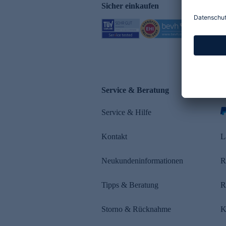
Sicher einkaufen
Service & Beratung
Z
Service & Hilfe
s
Kontakt
L
Neukundeninformationen
R
Tipps & Beratung
R
Storno & Rücknahme
K