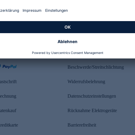
Kundenbewertung
ahlung
Rechtliches
Beschwerde/Streitschlichtung
astschrift
Widerrufsbelehrung
echnung
Datenschutzeinstellungen
atenkauf
Rücknahme Elektrogeräte
reditkarte
Barrierefreiheit