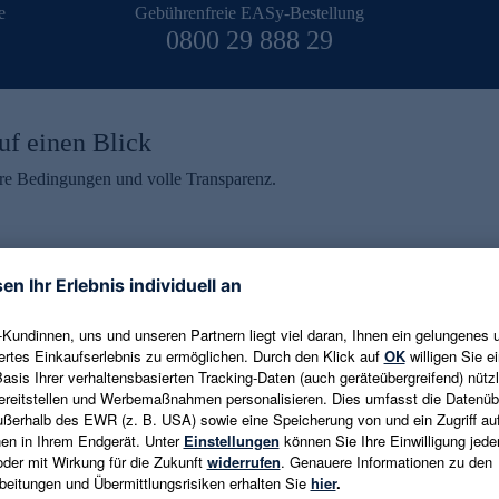
e
Gebührenfreie EASy-Bestellung
0800 29 888 29
uf einen Blick
aire Bedingungen und volle Transparenz.
ein erhalten
eren und aktuelle Trends,
E-Mail-Adresse eingeben
alten. Als Dankeschön
ne Abmeldung ist jederzeit in
Es gelten die
Datenschutzrichtlinien
un