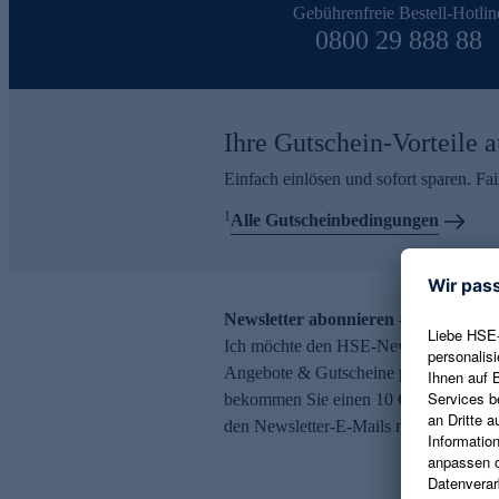
Gebührenfreie Bestell-Hotlin
0800 29 888 88
Ihre Gutschein-Vorteile a
Einfach einlösen und sofort sparen. F
1
Alle Gutscheinbedingungen
Newsletter abonnieren – 10 € Gutsch
Ich möchte den HSE-Newsletter abonni
Angebote & Gutscheine per E-Mail erh
bekommen Sie einen 10 € Gutschein. Ei
den Newsletter-E-Mails möglich.