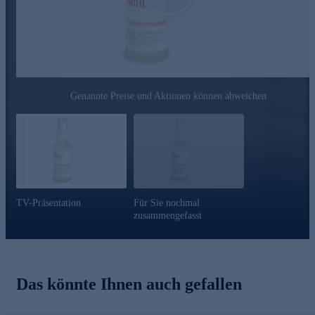
CITRONENÖL ITALIENISCH
(ätherisches Öl)
> ist merklich feuchtigkeitsspendend und kann aufhellend
wirken (positiv auf Pigmentflecken)
> kann antioxidativ wirken
VITAMIN E
Genannte Preise und Aktionen können abweichen
> wichtiges Zellschutzvitamin
Nutzen Sie die Gelegenheit und bestellen jetzt bequem
online.
TV-Präsentation
Für Sie nochmal
zusammengefasst
Das könnte Ihnen auch gefallen