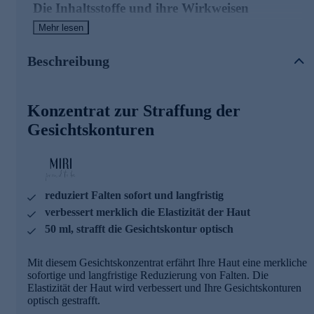
Die Inhaltsstoffe und ihre Wirkweisen
Mehr lesen
OVALISS TM
> kann die Gesichtskonturen verbessern
Beschreibung
> kann einen Wiederaufbau des Stützgewebes der Haut
ermöglichen
HUMACOLL21
Konzentrat zur Straffung der
Gesichtskonturen
> Das erste biodesignte vegane menschliches Kollagen für
die Hautpflege. Liefert im Vergleich zu marinem Kollagen
nachweislich eine bessere Wirkung auf Kollagen, Elastin,
Laminin und Fibronektin.
CROSSLINKED HYALURONSÄURE
reduziert Falten sofort und langfristig
verbessert merklich die Elastizität der Haut
> ist ein Polysaccharid und natürlicher Bestandteil u. a. der
50 ml, strafft die Gesichtskontur optisch
Dermis
> ihre effektivere feuchtigkeitsbindende Wirkung ergibt sich
daraus, dass sie ihren Hydratmantel erst nach mehreren
Mit diesem Gesichtskonzentrat erfährt Ihre Haut eine merkliche
Stunden abgibt und auf diese Weise über einen langen
sofortige und langfristige Reduzierung von Falten. Die
Zeitraum wirkt
Elastizität der Haut wird verbessert und Ihre Gesichtskonturen
> sorgt für einen optisch hautstraffenden und glättenden
optisch gestrafft.
Effekt