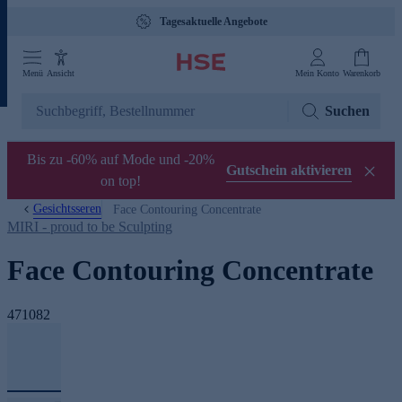
Tagesaktuelle Angebote
Menü
Ansicht
Mein Konto
Warenkorb
Suchen
Bis zu -60% auf Mode und -20%
Gutschein aktivieren
on top!
Gesichtsseren
Face Contouring Concentrate
MIRI - proud to be Sculpting
Face Contouring Concentrate
471082