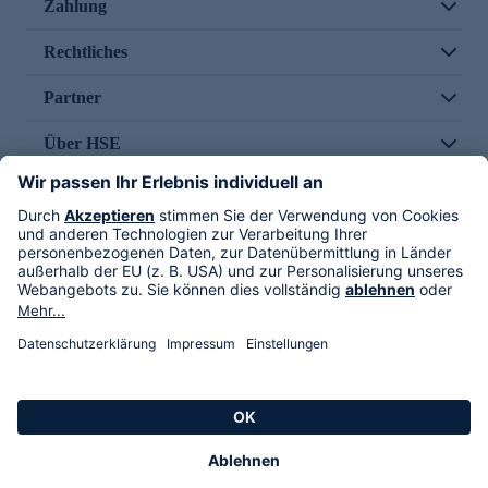
Zahlung
Rechtliches
Partner
Über HSE
Im TV
HSE International
Versand durch
Folge uns
AGB
Datenschutz
Impressum
Alle Rechte vorbehalten. Alle Preise inkl. gesetzlicher MwSt., zzgl. Versandkosten.