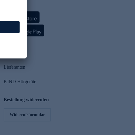
HSE App
Partner
Lieferanten
KIND Hörgeräte
Bestellung widerrufen
Widerrufsformular