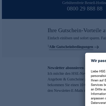
Gebührenfreie Bestell-Hotlin
0800 29 888 88
Ihre Gutschein-Vorteile a
Einfach einlösen und sofort sparen. F
1
Alle Gutscheinbedingungen
Newsletter abonnieren – 10 € Gutsch
Ich möchte den HSE-Newsletter abonni
Angebote & Gutscheine per E-Mail erh
bekommen Sie einen 10 € Gutschein. Ei
den Newsletter-E-Mails möglich.