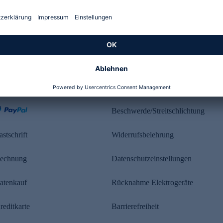
Kundenbewertung
ahlung
Rechtliches
Beschwerde/Streitschlichtung
astschrift
Widerrufsbelehrung
echnung
Datenschutzeinstellungen
atenkauf
Rücknahme Elektrogeräte
reditkarte
Barrierefreiheit