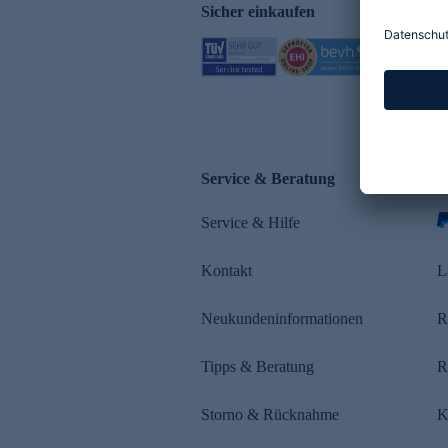
Sicher einkaufen
Service & Beratung
Z
Service & Hilfe
s
Kontakt
L
Neukundeninformationen
R
Tipps & Beratung
R
Storno & Rücknahme
K