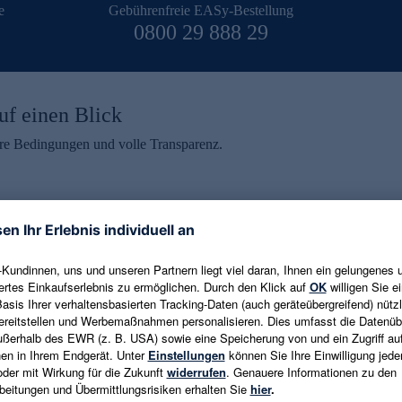
e
Gebührenfreie EASy-Bestellung
0800 29 888 29
uf einen Blick
aire Bedingungen und volle Transparenz.
ein erhalten
eren und aktuelle Trends,
E-Mail-Adresse eingeben
alten. Als Dankeschön
ne Abmeldung ist jederzeit in
Es gelten die
Datenschutzrichtlinien
un