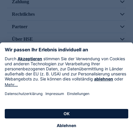
Zahlung
Rechtliches
Partner
Über HSE
Im TV
HSE International
Versand durch
Folge uns
AGB
Datenschutz
Impressum
Alle Rechte vorbehalten. Alle Preise inkl. gesetzlicher MwSt., zzgl. Versandkosten.