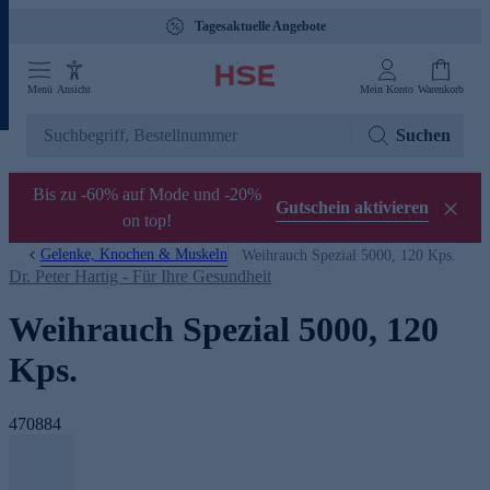
Tagesaktuelle Angebote
Menü
Ansicht
Mein Konto
Warenkorb
Suchen
Bis zu -60% auf Mode und -20%
Gutschein aktivieren
on top!
Gelenke, Knochen & Muskeln
Weihrauch Spezial 5000, 120 Kps.
Dr. Peter Hartig - Für Ihre Gesundheit
Weihrauch Spezial 5000, 120
Kps.
470884