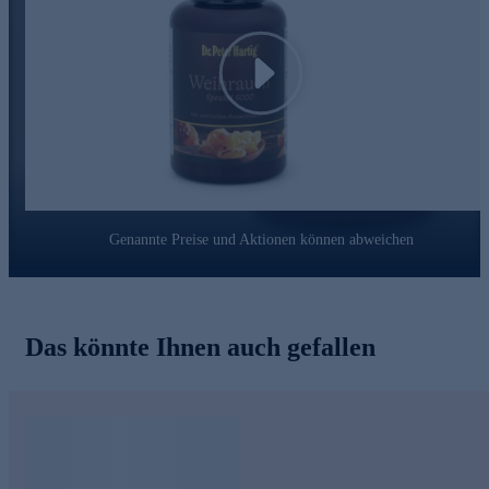
Dr. Peter Hartig
®
forscht für Ihre Gesundheit
Seit knapp 40 Jahren steht der Name Dr. Peter Hartig® für die
Play
Erforschung von Mikroalgen und die Entwicklung von
Nahrungsergänzungsmitteln. Seine Inspiration und Motivation
findet er in der Natur selbst – dem Wasser und den Pflanzen.
Gemeinsam mit seinem Wissenschaftsteam lässt er altes Wissen
und moderne Forschung harmonisch zusammenfließen. Diese
Erfahrung stellt er stets in den Dienst von sich und seinen
Mitmenschen.
Genannte Preise und Aktionen können abweichen
Gleich online bestellen.
Das könnte Ihnen auch gefallen