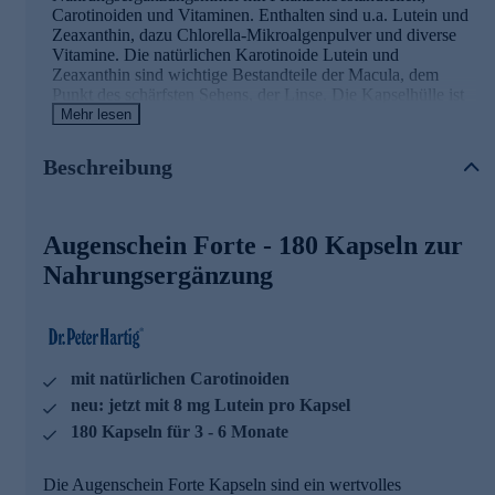
Carotinoiden und Vitaminen. Enthalten sind u.a. Lutein und
Zeaxanthin, dazu Chlorella-Mikroalgenpulver und diverse
Vitamine. Die natürlichen Karotinoide Lutein und
Zeaxanthin sind wichtige Bestandteile der Macula, dem
Punkt des schärfsten Sehens, der Linse. Die Kapselhülle ist
aus Gelatine vom Rind.
Mehr lesen
Augenschein Forte - die Wirkstoffe
Beschreibung
Vitamin A (Beta Carotin) trägt zur Erhaltung normaler
Sehkraft bei
Augenschein Forte - 180 Kapseln zur
Riboflavin trägt zur Erhaltung normaler Sehkraft bei
Vitamin E trägt dazu bei, die Zellen vor oxidativem
Nahrungsergänzung
Stress zu schützen
neu: jetzt mit 8 mg Lutein pro Kapsel
Dr. Peter Hartig
®
Augenschein Forte Kapseln sind
hervorragend für die tägliche Nahrungsergänzung geeignet.
mit natürlichen Carotinoiden
Sie lassen sich ausgezeichnet mit allen weiteren Dr. Peter
neu: jetzt mit 8 mg Lutein pro Kapsel
Hartig
®
Produkten kombinieren.
180 Kapseln für 3 - 6 Monate
Dr. Peter Hartig
®
forscht für Ihre Gesundheit
Die Augenschein Forte Kapseln sind ein wertvolles