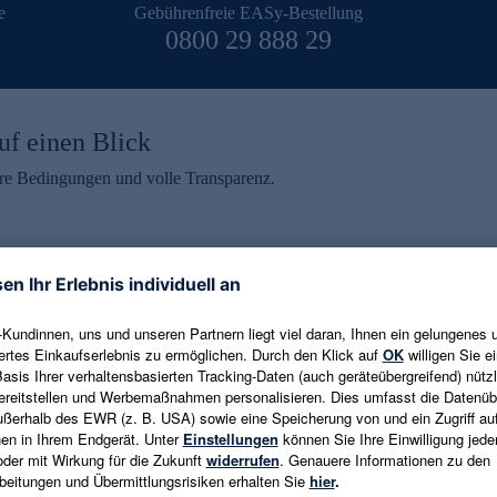
e
Gebührenfreie EASy-Bestellung
0800 29 888 29
uf einen Blick
aire Bedingungen und volle Transparenz.
ein erhalten
eren und aktuelle Trends,
E-Mail-Adresse eingeben
alten. Als Dankeschön
ne Abmeldung ist jederzeit in
Es gelten die
Datenschutzrichtlinien
un