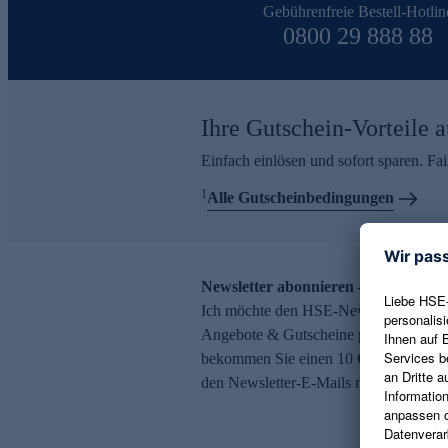
Gebührenfreie Bestell-Hotlin
0800 29 888 88
Ihre Gutschein-Vorteile a
Einfach einlösen und sofort sparen. F
1
Alle Gutscheinbedingungen
Newsletter abonnieren – 10 € Gutsch
Ich möchte den HSE-Newsletter abonni
Angebote & Gutscheine per E-Mail erh
bekommen Sie einen 10 € Gutschein. Ei
den Newsletter-E-Mails möglich.