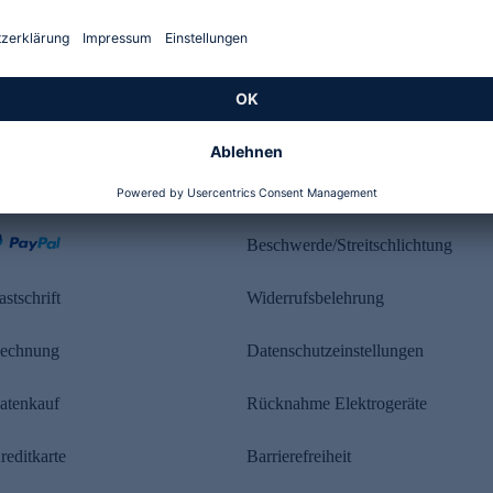
Kundenbewertung
ahlung
Rechtliches
Beschwerde/Streitschlichtung
astschrift
Widerrufsbelehrung
echnung
Datenschutzeinstellungen
atenkauf
Rücknahme Elektrogeräte
reditkarte
Barrierefreiheit