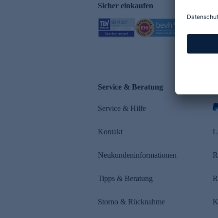
Sicher einkaufen
Service & Beratung
Z
Service & Hilfe
s
Kontakt
L
Neukundeninformationen
R
Tipps & Beratung
R
Storno & Rücknahme
K