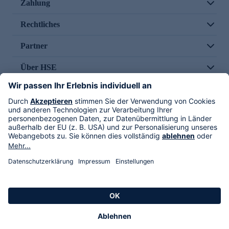
Zahlung
Rechtliches
Partner
Über HSE
Im TV
HSE International
Versand durch
Folge uns
AGB
Datenschutz
Impressum
Alle Rechte vorbehalten. Alle Preise inkl. gesetzlicher MwSt., zzgl. Versandkosten.