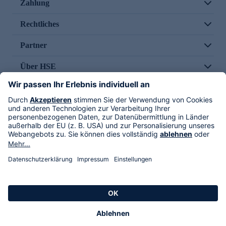
Zahlung
Rechtliches
Partner
Über HSE
Im TV
HSE International
Versand durch
Folge uns
AGB
Datenschutz
Impressum
Alle Rechte vorbehalten. Alle Preise inkl. gesetzlicher MwSt., zzgl. Versandkosten.