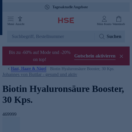
Tagesaktuelle Angebote
Menü
Ansicht
Mein Konto
Warenkorb
Suchen
Bis zu -60% auf Mode und -20%
Gutschein aktivieren
on top!
Haut, Haare & Nägel
Biotin Hyaluronsäure Booster, 30 Kps.
Johannes von Buttlar - gesund und aktiv
Biotin Hyaluronsäure Booster,
30 Kps.
469999