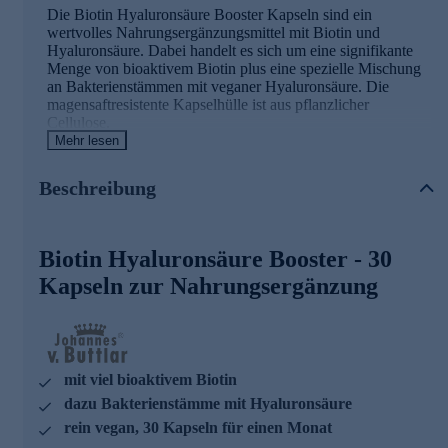
Die Biotin Hyaluronsäure Booster Kapseln sind ein
wertvolles Nahrungsergänzungsmittel mit Biotin und
Hyaluronsäure. Dabei handelt es sich um eine signifikante
Menge von bioaktivem Biotin plus eine spezielle Mischung
an Bakterienstämmen mit veganer Hyaluronsäure. Die
magensaftresistente Kapselhülle ist aus pflanzlicher
Cellulose.
Mehr lesen
Biotin Hyaluronsäure Booster - die Wirkstoffe
Beschreibung
Biotin trägt zur Erhaltung normaler Haut und Haare bei
Biotin trägt zur Erhaltung normaler Schleimhäute bei
Biotin trägt zu einem normalen Stoffwechsel von
Biotin Hyaluronsäure Booster - 30
Makronährstoffen bei
Kapseln zur Nahrungsergänzung
Johannes von Buttlar - ausgezeichnete
Nahrungsergänzung
Der international bekannte Bestsellerautor Johannes Baron
von Buttlar begann seine Karriere als Mitarbeiter eines
mit viel bioaktivem Biotin
renommierten amerikanischen Instituts, dessen Schwerpunkt
dazu Bakterienstämme mit Hyaluronsäure
die Altersforschung war. Auf dem Gebiet der Gerontologie
rein vegan, 30 Kapseln für einen Monat
erhielt er viele Auszeichnungen.