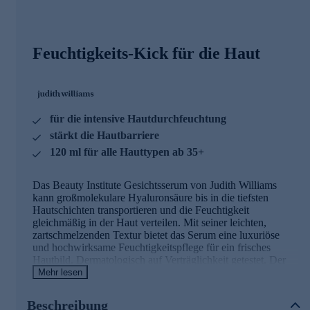
Feuchtigkeits-Kick für die Haut
für die intensive Hautdurchfeuchtung
stärkt die Hautbarriere
120 ml für alle Hauttypen ab 35+
Das Beauty Institute Gesichtsserum von Judith Williams
kann großmolekulare Hyaluronsäure bis in die tiefsten
Hautschichten transportieren und die Feuchtigkeit
gleichmäßig in der Haut verteilen. Mit seiner leichten,
zartschmelzenden Textur bietet das Serum eine luxuriöse
und hochwirksame Feuchtigkeitspflege für ein frisches
Hautbild. Dermatologisch auf Verträglichkeit getestet. Der
enthaltene 6,5 % AQUALUXE Hydration Complex ahmt
Mehr lesen
die Iontophorese-Behandlung nach, bei der Wirkstoffe tiefer
in die Haut gehen können. Er fördert eine langanhaltende
Beschreibung
Feuchtigkeit und eine gleichmäßige Feuchtigkeitsverteilung.