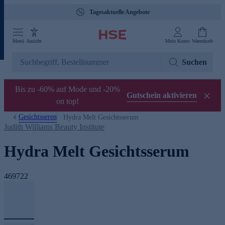
Gebührenfreie Hotline 0800 29 888 88
Menü
Ansicht
Mein Konto
Warenkorb
Suchen
Bis zu -60% auf Mode und -20%
Gutschein aktivieren
on top!
Gesichtsseren
Hydra Melt Gesichtsserum
Judith Williams Beauty Institute
Hydra Melt Gesichtsserum
469722