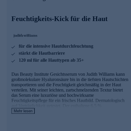
Außerdem unterstützt er die Haut dabei, auch äußere
Feuchtigkeit aufnehmen zu können.
Feuchtigkeits-Kick für die Haut
Machen Sie Ihr Zuhause zum Beauty Intitute
Durch die Verbindung von Hautanalyse,
Behandlungsvorschlägen und individuell kombinierbaren
Produkten mit höchster Wirkleistung erzielen Sie mit den
für die intensive Hautdurchfeuchtung
Kosmetikartikeln aus der Linie Beauty Institute zu Hause
stärkt die Hautbarriere
Resultate, wie nach einer professionellen
Kosmetikbehandlung.
120 ml für alle Hauttypen ab 35+
Online bestellen und die Haut verwöhnen.
Das Beauty Institute Gesichtsserum von Judith Williams kann
großmolekulare Hyaluronsäure bis in die tiefsten Hautschichten
transportieren und die Feuchtigkeit gleichmäßig in der Haut
verteilen. Mit seiner leichten, zartschmelzenden Textur bietet
das Serum eine luxuriöse und hochwirksame
Feuchtigkeitspflege für ein frisches Hautbild. Dermatologisch
auf Verträglichkeit getestet. Der enthaltene 6,5 %
AQUALUXE Hydration Complex ahmt die Iontophorese-
Mehr lesen
Behandlung nach, bei der Wirkstoffe tiefer in die Haut gehen
können. Er fördert eine langanhaltende Feuchtigkeit und eine
gleichmäßige Feuchtigkeitsverteilung. Außerdem unterstützt er